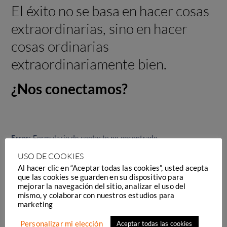
El éxito no se basa en hacer cosas
extraordinarias, sino en hacer
cosas ordinarias
extraordinariamente bien.
¿Nos conectamos?
Error:
Formulario de contacto no encontrado.
USO DE COOKIES
[dylan_icon_box title=»INFO@ALTANA.COM.UY» alignment=»»
Al hacer clic en “Aceptar todas las cookies”, usted acepta
icon=»hc-mail-open-file»][/dylan_icon_box]
que las cookies se guarden en su dispositivo para
mejorar la navegación del sitio, analizar el uso del
mismo, y colaborar con nuestros estudios para
[dylan_icon_box title=»+598 99 976 488″ alignment=»»
marketing
icon=»hc-phone»][/dylan_icon_box]
Personalizar mi elección
Aceptar todas las cookies